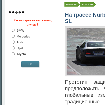
главная
новости
�����
На трассе Nur
SL
Какая марка на ваш взгляд
лучше?
BMW
Mercedes
Audi
Opel
Toyota
Прототип защ
предположить, 
глобальные из
традиционные 