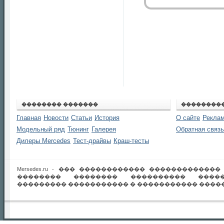
�������� �������
��������
Главная
Новости
Статьи
История
О сайте
Реклам
Модельный ряд
Тюнинг
Галерея
Обратная связь
Дилеры Mercedes
Тест-драйвы
Краш-тесты
Mersedes.ru - ��� ������������ ������������
�������� �������� ���������� �����
��������� ����������� � ����������� �����