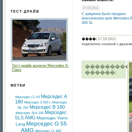
17.10.2011
ТЕСТ-ДРАЙВ
С аукциона было продано
классическое купе Mercedes-
300 SL
����:
17.10.2011
поделитесь ссылкой с друзья
Тест-драйв модели Mercedes A-
���������
Class
������:
МЕТКИ
Мерседес A
Мерседес CL 63
180
Мерседес S 500 L
Мерседес
Мерседес B 180
ML 250
Мерседес
Мерседес SLK 200
SLS AMG
Мерседес Viano
Мерседес G 55
Lang
AMG
Мерседес CL 600