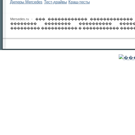
Дилеры Mercedes
Тест-драйвы
Краш-тесты
Mersedes.ru - ��� ������������ ������������
�������� �������� ���������� �����
��������� ����������� � ����������� �����