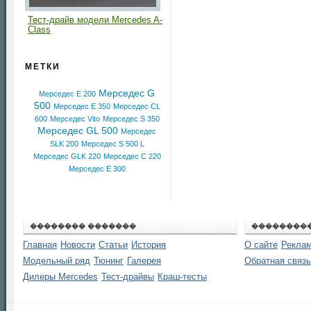
Тест-драйв модели Mercedes A-
Class
МЕТКИ
Мерседес G
Мерседес E 200
500
Мерседес E 350
Мерседес CL
600
Мерседес Vito
Мерседес S 350
Мерседес GL 500
Мерседес
SLK 200
Мерседес S 500 L
Мерседес GLK 220
Мерседес C 220
Мерседес E 300
�������� �������
��������
Главная
Новости
Статьи
История
О сайте
Реклам
Модельный ряд
Тюнинг
Галерея
Обратная связь
Дилеры Mercedes
Тест-драйвы
Краш-тесты