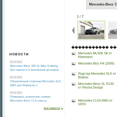
Mercedes-Benz C
1 / 7
����������� ��
Mercedes ML50K S8 от
НОВОСТИ
Kleemann
22.10.2012
Mercedes Binz H4 (2006)
Mercedes-Benz 300 SL Alloy Gullwing
был оценен в 5 миллионов долларов
Родстер Mercedes SLK от
Brabus
19.10.2012
Обновленный спорткар Mercedes SLS
Mercedes-Benz SL R230
AMG для Формулы 1
от Piecha Design
16.10.2012
Появились шпионские снимки
Mercedes CL63 AMG от
Mercedes-Benz CLA-класса
VATH
все новости