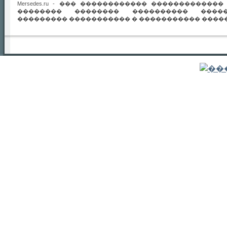
Mersedes.ru - ��� ������������ ������������
�������� �������� ���������� �����
��������� ����������� � ����������� �����