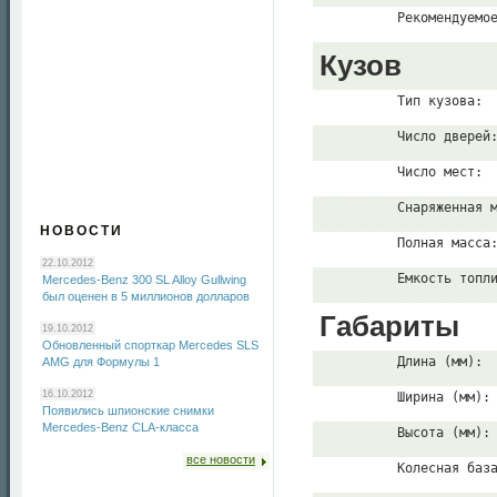
          Рекомендуемо
Кузов
          Тип кузова:
          Число дверей
          Число мест:
          Снаряженная 
НОВОСТИ
          Полная масса
22.10.2012
          Емкость топл
Mercedes-Benz 300 SL Alloy Gullwing
был оценен в 5 миллионов долларов
Габариты
19.10.2012
Обновленный спорткар Mercedes SLS
          Длина (мм):
AMG для Формулы 1
16.10.2012
          Ширина (мм):
Появились шпионские снимки
Mercedes-Benz CLA-класса
          Высота (мм):
все новости
          Колесная баз