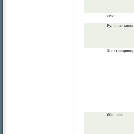
          Люк:
          Рулевая коло
          Электроприво
          Обогрев: