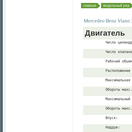
главная
модельный ряд
Mercedes-Benz Viano
Двигатель
          Число цилинд
          Число клапан
          Рабочий объе
          Расположение
          Максимальная
          Обороты макс
          Максимальный
          Обороты макс
          Впуск:
          Наддув: