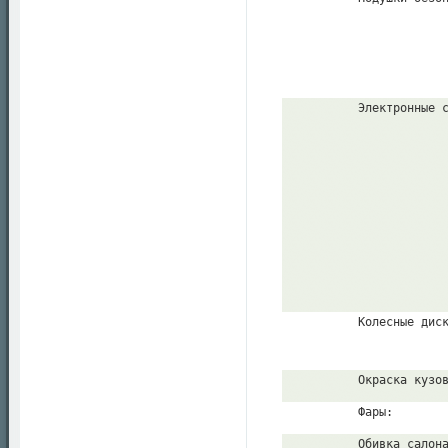
          Электронные 
          Колесные дис
          Окраска кузо
          Фары:
          Обивка салон