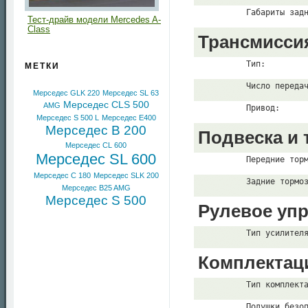
          Габариты зад
Тест-драйв модели Mercedes A-
Class
Трансмисси
          Тип:
МЕТКИ
          Число переда
Мерседес GLK 220
Мерседес SL 63
Мерседес CLS 500
AMG
          Привод:
Мерседес S 500 L
Мерседес E400
Мерседес B 200
Подвеска и 
Мерседес CL 600
Мерседес SL 600
          Передние тор
Мерседес C 180
Мерседес SLK 200
          Задние тормо
Мерседес B25 AMG
Мерседес S 500
Рулевое уп
          Тип усилител
Комплектац
          Тип комплект
          Подушки безо