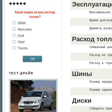
Эксплуатац
�����
Какая марка на ваш взгляд
          Максимальная
лучше?
          Время разгон
BMW
          Диаметр разв
Mercedes
Audi
Расход топ
Opel
          Смешанный ци
Toyota
          Расход на тр
          Расход в гор
Шины
ТЕСТ-ДРАЙВ
          Размер перед
          Размер задни
Диски
          Габариты пер