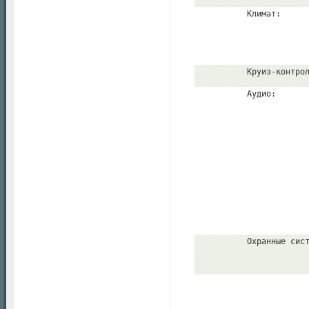
          Климат:
          Круиз-контро
          Аудио:
          Охранные сис